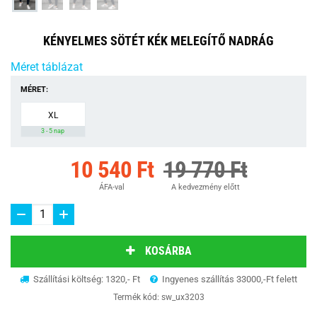
KÉNYELMES SÖTÉT KÉK MELEGÍTŐ NADRÁG
Méret táblázat
MÉRET:
XL
3 - 5 nap
10 540 Ft
19 770 Ft
ÁFA-val
A kedvezmény előtt
KOSÁRBA
Szállítási költség: 1320,- Ft
Ingyenes szállítás 33000,-Ft felett
Termék kód:
sw_ux3203