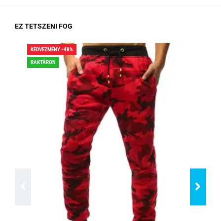
EZ TETSZENI FOG
KEDVEZMÉNY -48%
KED
RAKTÁRON
RA