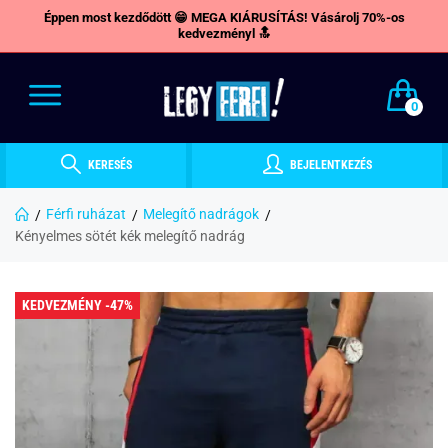
Éppen most kezdődött 😁 MEGA KIÁRUSÍTÁS! Vásárolj 70%-os
kedvezményl 🔝
0
KERESÉS
BEJELENTKEZÉS
Férfi ruházat
Melegítő nadrágok
Kényelmes sötét kék melegítő nadrág
KEDVEZMÉNY -47%