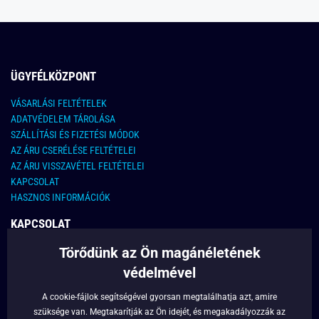
ÜGYFÉLKÖZPONT
VÁSARLÁSI FELTÉTELEK
ADATVÉDELEM TÁROLÁSA
SZÁLLÍTÁSI ÉS FIZETÉSI MÓDOK
AZ ÁRU CSERÉLÉSE FELTÉTELEI
AZ ÁRU VISSZAVÉTEL FELTÉTELEI
KAPCSOLAT
HASZNOS INFORMÁCIÓK
KAPCSOLAT
Törődünk az Ön magánéletének
E-MAIL CÍM:
info@legyferfi.hu
védelmével
FONTOS INFORMÁCIÓK
A cookie-fájlok segítségével gyorsan megtalálhatja azt, amire
szüksége van. Megtakarítják az Ön idejét, és megakadályozzák az
RÓLUNK