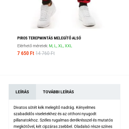
PIROS TEREPMINTÁS MELEGÍTŐ ALSÓ
FA
Elérhető méretek:
M,
L,
XL,
XXL
Elé
7 650 Ft
14 760 Ft
7 
LEÍRÁS
TOVÁBBI LEÍRÁS
Divatos sötét kék melegítő nadrág. Kényelmes
szabadidős viseletekhez és az otthoni nyugodt
pillanatokhoz. Széles rugalmas derékrésszel és mutatós
megkötővel, két cipzáras zsebbel. Oladalsó része színes