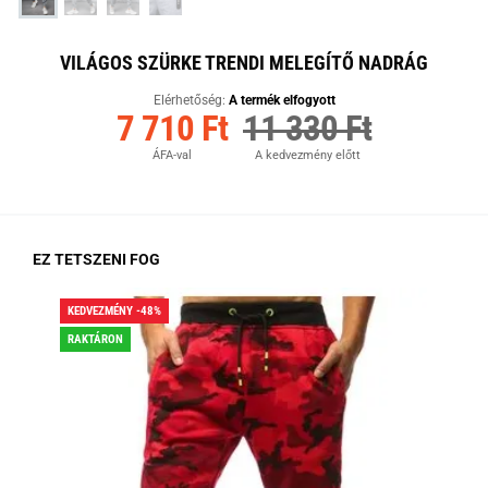
VILÁGOS SZÜRKE TRENDI MELEGÍTŐ NADRÁG
Elérhetőség:
A termék elfogyott
7 710 Ft
11 330 Ft
ÁFA-val
A kedvezmény előtt
EZ TETSZENI FOG
KEDVEZMÉNY -48%
KED
RAKTÁRON
RA