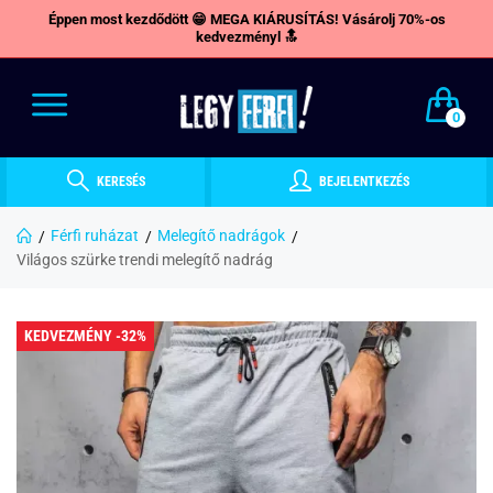
Éppen most kezdődött 😁 MEGA KIÁRUSÍTÁS! Vásárolj 70%-os
kedvezményl 🔝
0
KERESÉS
BEJELENTKEZÉS
Férfi ruházat
Melegítő nadrágok
Világos szürke trendi melegítő nadrág
KEDVEZMÉNY -32%