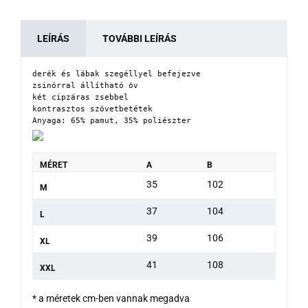
LEÍRÁS
TOVÁBBI LEÍRÁS
derék és lábak szegéllyel befejezve

zsinórral állítható öv

két cipzáras zsebbel

kontrasztos szövetbetétek

Anyaga: 65% pamut, 35% poliészter
MÉRET
A
B
35
102
M
37
104
L
39
106
XL
41
108
XXL
* a méretek cm-ben vannak megadva