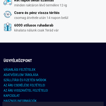
Két napon belüli szállítás
minden raktáron lévő termékre 12-ig
Csere és pénz vissza térítés
csomag átvétele után 14 napon belül
6000 stílusos ruhadarab
kínalata nálunk csak Terád vár
ÜGYFÉLKÖZPONT
VÁSARLÁSI FELTÉTELEK
ADATVÉDELEM TÁROLÁSA
SZÁLLÍTÁSI ÉS FIZETÉSI MÓDOK
AZ ÁRU CSERÉLÉSE FELTÉTELEI
AZ ÁRU VISSZAVÉTEL FELTÉTELEI
KAPCSOLAT
HASZNOS INFORMÁCIÓK