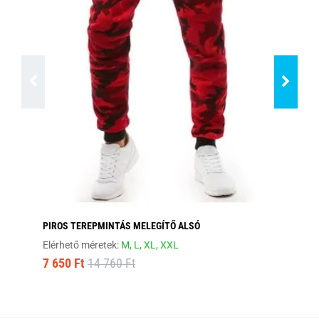
PIROS TEREPMINTÁS MELEGÍTŐ ALSÓ
FA
Elérhető méretek:
M,
L,
XL,
XXL
Elé
7 650 Ft
14 760 Ft
7 