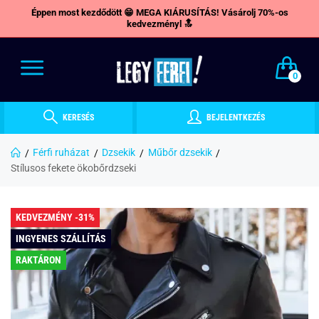
Éppen most kezdődött 😁 MEGA KIÁRUSÍTÁS! Vásárolj 70%-os
kedvezményl 🔝
0
KERESÉS
BEJELENTKEZÉS
Férfi ruházat
Dzsekik
Műbőr dzsekik
Stílusos fekete ökobőrdzseki
KEDVEZMÉNY -31%
INGYENES SZÁLLÍTÁS
RAKTÁRON