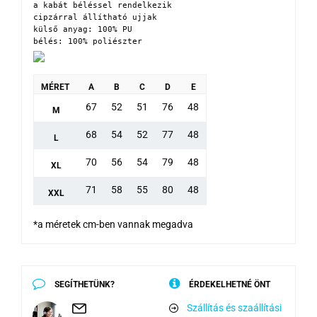
a kabát béléssel rendelkezik

cipzárral állítható ujjak

külső anyag: 100% PU

bélés: 100% poliészter
MÉRET
A
B
C
D
E
67
52
51
76
48
M
68
54
52
77
48
L
70
56
54
79
48
XL
71
58
55
80
48
XXL
*a méretek cm-ben vannak megadva
SEGÍTHETÜNK?
ÉRDEKELHETNÉ ÖNT
Szállítás és szaállítási