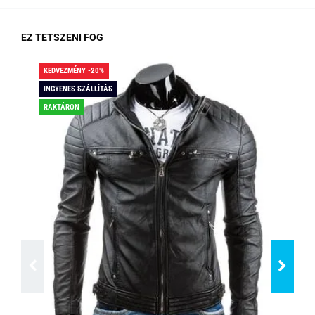
EZ TETSZENI FOG
KEDVEZMÉNY -20%
KED
INGYENES SZÁLLÍTÁS
ING
RAKTÁRON
RA