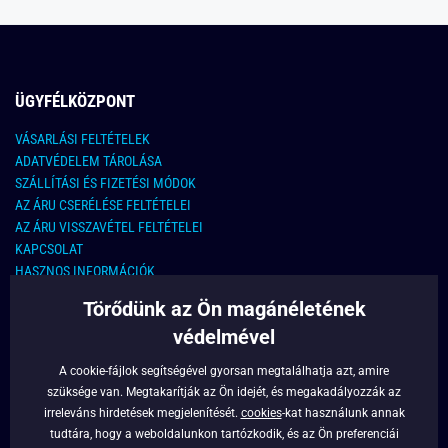
ÜGYFÉLKÖZPONT
VÁSARLÁSI FELTÉTELEK
ADATVÉDELEM TÁROLÁSA
SZÁLLÍTÁSI ÉS FIZETÉSI MÓDOK
AZ ÁRU CSERÉLÉSE FELTÉTELEI
AZ ÁRU VISSZAVÉTEL FELTÉTELEI
KAPCSOLAT
HASZNOS INFORMÁCIÓK
Törődünk az Ön magánéletének
KAPCSOLAT
védelmével
E-MAIL CÍM:
info@legyferfi.hu
A cookie-fájlok segítségével gyorsan megtalálhatja azt, amire
szüksége van. Megtakarítják az Ön idejét, és megakadályozzák az
FONTOS INFORMÁCIÓK
irreleváns hirdetések megjelenítését.
cookies
-kat használunk annak
tudtára, hogy a weboldalunkon tartózkodik, és az Ön preferenciái
RÓLUNK