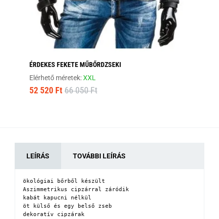
ÉRDEKES FEKETE MŰBŐRDZSEKI
FE
Elérhető méretek:
XXL
Elé
52 520 Ft
66 050 Ft
45
LEÍRÁS
TOVÁBBI LEÍRÁS
ökológiai bőrből készült

Aszimmetrikus cipzárral záródik

kabát kapucni nélkül

öt külső és egy belső zseb

dekoratív cipzárak
