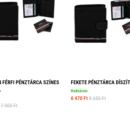
 FÉRFI PÉNZTÁRCA SZÍNES
FEKETE PÉNZTÁRCA DÍSZÍ
L
Raktáron
6 470 Ft
8 350 Ft
7 900 Ft