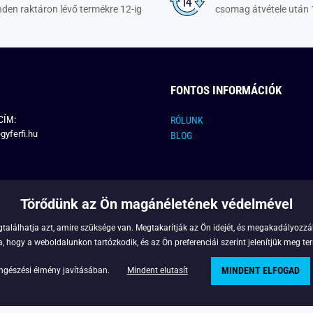
den raktáron lévő termékre 12-ig
csomag átvétele után 
FONTOS INFORMÁCIÓK
CÍM:
RÓLUNK
gyferfi.hu
BLOG
Törődünk az Ön magánéletének védelmével
találhatja azt, amire szüksége van. Megtakarítják az Ön idejét, és megakadályozzák
 hogy a weboldalunkon tartózkodik, és az Ön preferenciái szerint jelenítjük meg ter
MINDENT ELFOGAD
Copyright © 2022 - Legyferfi.hu
ngészési élmény javításában.
Mindent elutasít
Powered by
Simplia.cz
.