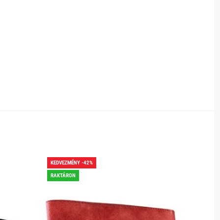
KEDVEZMÉNY -42%
KEDVEZ
RAKTÁRON
RAKTÁR