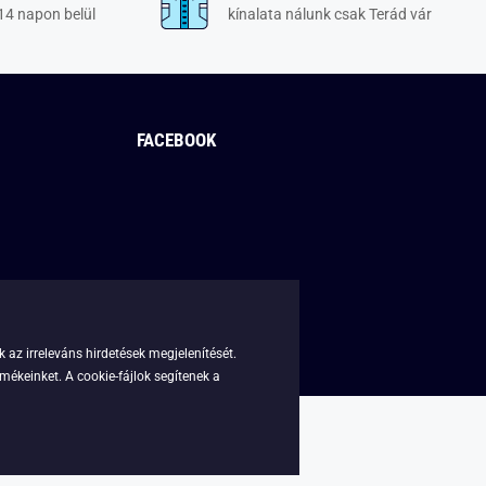
14 napon belül
kínalata nálunk csak Terád vár
FACEBOOK
 az irreleváns hirdetések megjelenítését.
mékeinket. A cookie-fájlok segítenek a