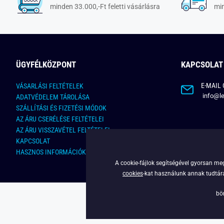
minden 33.000,-Ft feletti vásárlásra
min
ÜGYFÉLKÖZPONT
KAPCSOLAT
E-MAIL 
VÁSARLÁSI FELTÉTELEK
info@le
ADATVÉDELEM TÁROLÁSA
SZÁLLÍTÁSI ÉS FIZETÉSI MÓDOK
AZ ÁRU CSERÉLÉSE FELTÉTELEI
AZ ÁRU VISSZAVÉTEL FELTÉTELEI
KAPCSOLAT
HASZNOS INFORMÁCIÓK
A cookie-fájlok segítségével gyorsan meg
cookies
-kat használunk annak tudtára,
bö