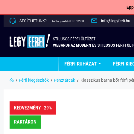
Épp
SEGÍTHETÜNK?
info@legyferfi.hu
hétfő-péntek 8:00-12:00
STÍLUSOS FÉRFI ÖLTÖZET
WEBÁRUHÁZ MODERN ÉS STÍLUSOS FÉRFI ÖL
FÉRFI RUHÁZAT
FÉRFI KIE
Férfi kiegészítők
Pénztárcák
Klasszikus barna bőr férfi p
KEDVEZMÉNY -29%
RAKTÁRON