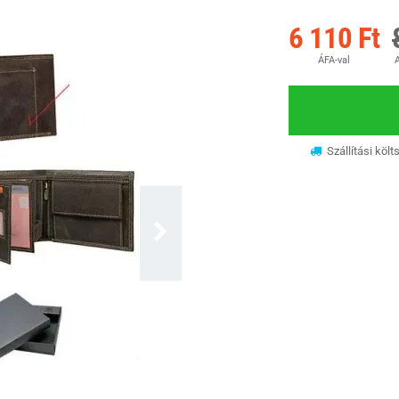
6 110 Ft
ÁFA-val
A
Szállítási költ