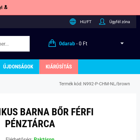
l 🔝
HU/FT
Ügyfél zóna
0
darab
-
0 Ft
ÚJDONSÁGOK
KIÁRÚSÍTÁS
Termék kód:
N992-P-CHM-NL/brown
IKUS BARNA BŐR FÉRFI
PÉNZTÁRCA
Elérhetőség:
Raktáron