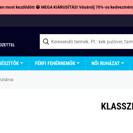
en most kezdődött 😁 MEGA KIÁRUSÍTÁS! Vásárolj 70%-os kedvezmény
TOZETTEL
GÉSZÍTŐK
FÉRFI FEHÉRNEMŰK
NŐI RUHÁZAT
énztárca
KLASSZ