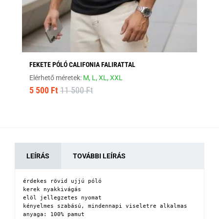
FEKETE PÓLÓ CALIFONIA FALIRATTAL
MO
Elérhető méretek:
M,
L,
XL,
XXL
Elé
5 500 Ft
11 500 Ft
8 
LEÍRÁS
TOVÁBBI LEÍRÁS
érdekes rövid ujjú póló

kerek nyakkivágás

elöl jellegzetes nyomat

kényelmes szabású, mindennapi viseletre alkalmas

anyaga: 100% pamut