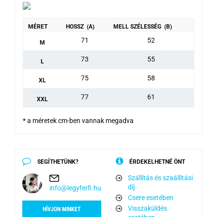
MÉRET
HOSSZ (A)
MELL SZÉLESSÉG (B)
71
52
M
73
55
L
75
58
XL
77
61
XXL
* a méretek cm-ben vannak megadva
SEGÍTHETÜNK?
ÉRDEKELHETNÉ ÖNT
Szállítás és szaállítási
díj
info@legyferfi.hu
Csere esetében
Visszaküldés
HÍVJON MINKET