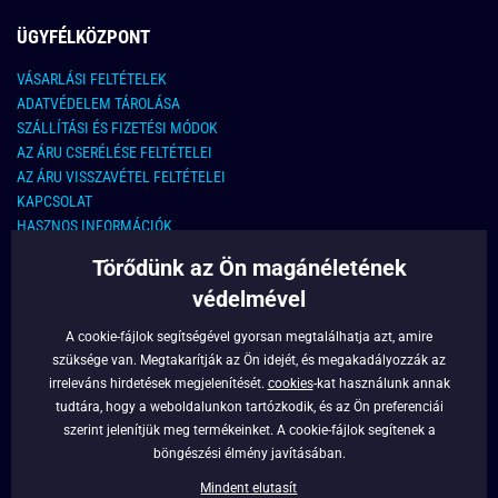
ÜGYFÉLKÖZPONT
VÁSARLÁSI FELTÉTELEK
ADATVÉDELEM TÁROLÁSA
SZÁLLÍTÁSI ÉS FIZETÉSI MÓDOK
AZ ÁRU CSERÉLÉSE FELTÉTELEI
AZ ÁRU VISSZAVÉTEL FELTÉTELEI
KAPCSOLAT
HASZNOS INFORMÁCIÓK
Törődünk az Ön magánéletének
KAPCSOLAT
védelmével
E-MAIL CÍM:
info@legyferfi.hu
A cookie-fájlok segítségével gyorsan megtalálhatja azt, amire
szüksége van. Megtakarítják az Ön idejét, és megakadályozzák az
FONTOS INFORMÁCIÓK
irreleváns hirdetések megjelenítését.
cookies
-kat használunk annak
tudtára, hogy a weboldalunkon tartózkodik, és az Ön preferenciái
RÓLUNK
szerint jelenítjük meg termékeinket. A cookie-fájlok segítenek a
BLOG
böngészési élmény javításában.
FACEBOOK
Mindent elutasít