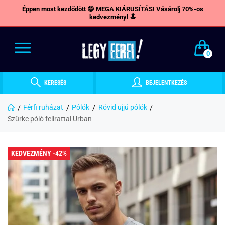
Éppen most kezdődött 😁 MEGA KIÁRUSÍTÁS! Vásárolj 70%-os
kedvezményl 🔝
0
KERESÉS
BEJELENTKEZÉS
Férfi ruházat
Pólók
Rövid ujjú pólók
Szürke póló felirattal Urban
KEDVEZMÉNY -42%