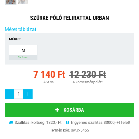
SZÜRKE PÓLÓ FELIRATTAL URBAN
Méret táblázat
MÉRET:
M
3 - 5 nap
7 140 Ft
12 230 Ft
ÁFA-val
A kedvezmény előtt
KOSÁRBA
Szállítási költség: 1320,- Ft
Ingyenes szállítás 33000,-Ft felett
Termék kód:
sw_rx5455