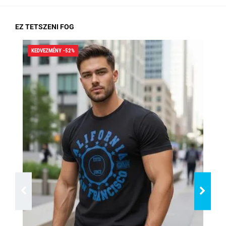
EZ TETSZENI FOG
KEDVEZMÉNY -52%
KED