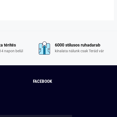
a térítés
6000 stílusos ruhadarab
14 napon belül
kínalata nálunk csak Terád vár
FACEBOOK