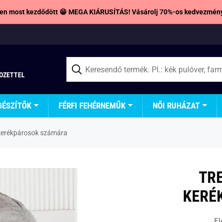
en most kezdődött 😁 MEGA KIÁRUSÍTÁS! Vásárolj 70%-os kedvezmény
TOZETTEL
GÉSZÍTŐK
FÉRFI FEHÉRNEMŰK
NŐI RUHÁZAT
 kerékpárosok számára
TR
KERÉ
El