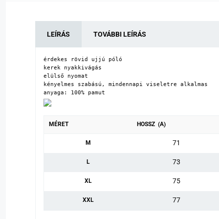
LEÍRÁS
TOVÁBBI LEÍRÁS
érdekes rövid ujjú póló

kerek nyakkivágás

elülső nyomat

kényelmes szabású, mindennapi viseletre alkalmas

anyaga: 100% pamut
MÉRET
HOSSZ (A)
71
M
73
L
75
XL
77
XXL