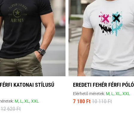
FÉRFI KATONAI STÍLUSÚ
EREDETI FEHÉR FÉRFI PÓLÓ
Elérhető méretek:
M,
L,
XL,
XXL
7 180 Ft
10 110 Ft
méretek:
M,
L,
XL,
XXL
12 620 Ft