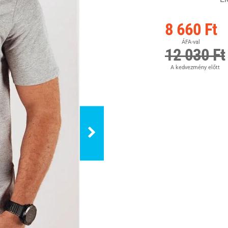
8 660 Ft
ÁFA-val
12 030 Ft
A kedvezmény előtt