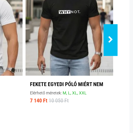
FEKETE EGYEDI PÓLÓ MIÉRT NEM
MODE
Elérhető méretek:
M,
L,
XL,
XXL
Elérhe
7 140 Ft
10 050 Ft
8 800