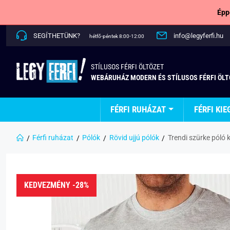
Épp
SEGÍTHETÜNK?
info@legyferfi.hu
hétfő-péntek 8:00-12:00
STÍLUSOS FÉRFI ÖLTÖZET
WEBÁRUHÁZ MODERN ÉS STÍLUSOS FÉRFI ÖL
FÉRFI RUHÁZAT
FÉRFI KIE
Férfi ruházat
Pólók
Rövid ujjú pólók
Trendi szürke póló
KEDVEZMÉNY -28%