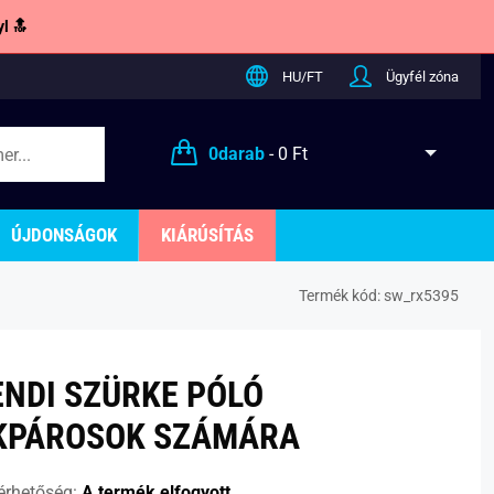
l 🔝
HU/FT
Ügyfél zóna
0
darab
-
0 Ft
ÚJDONSÁGOK
KIÁRÚSÍTÁS
Termék kód:
sw_rx5395
ENDI SZÜRKE PÓLÓ
KPÁROSOK SZÁMÁRA
érhetőség:
A termék elfogyott