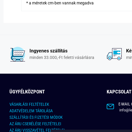
* a méretek cm-ben vannak megadva
Ingyenes szállítás
Ké
minden 33.000,-Ft feletti vásárlásra
min
ÜGYFÉLKÖZPONT
KAPCSOLAT
E-MAIL 
VÁSARLÁSI FELTÉTELEK
info@le
ADATVÉDELEM TÁROLÁSA
SZÁLLÍTÁSI ÉS FIZETÉSI MÓDOK
AZ ÁRU CSERÉLÉSE FELTÉTELEI
AZ ÁRU VISSZAVÉTEL FELTÉTELEI