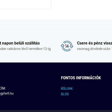
t napon belüli szállítás
Csere és pénz vissz
den raktáron lévő termékre 12-ig
csomag átvétele után 
FONTOS INFORMÁCIÓK
CÍM:
RÓLUNK
gyferfi.hu
BLOG