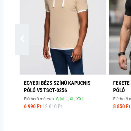
EGYEDI BÉZS SZÍNŰ KAPUCNIS
FEKETE 
PÓLÓ V5 TSCT-0256
PÓLÓ
Elérhető méretek:
S,
M,
L,
XL,
XXL
Elérhető 
6 990 Ft
12 610 Ft
8 850 Ft