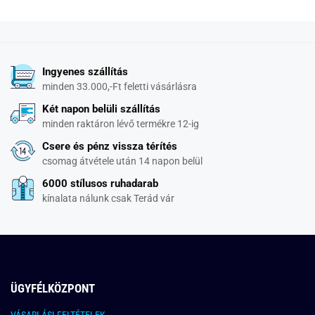
Ingyenes szállítás
minden 33.000,-Ft feletti vásárlásra
Két napon belüli szállítás
minden raktáron lévő termékre 12-ig
Csere és pénz vissza térítés
csomag átvétele után 14 napon belül
6000 stílusos ruhadarab
kínalata nálunk csak Terád vár
ÜGYFÉLKÖZPONT
VÁSARLÁSI FELTÉTELEK