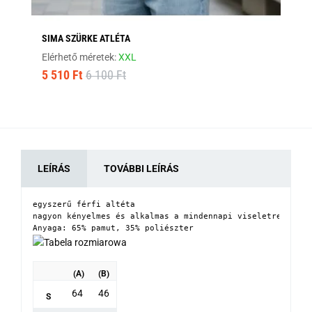
SIMA SZÜRKE ATLÉTA
HA
Elérhető méretek:
XXL
Elé
5 510 Ft
6 100 Ft
4 
LEÍRÁS
TOVÁBBI LEÍRÁS
egyszerű férfi altéta
nagyon kényelmes és alkalmas a mindennapi viseletre

Anyaga: 65% pamut, 35% poliészter
(A)
(B)
64
46
S