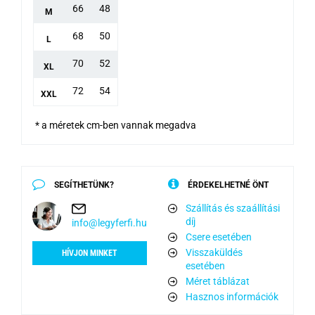
66
48
M
68
50
L
70
52
XL
72
54
XXL
* a méretek cm-ben vannak megadva
SEGÍTHETÜNK?
ÉRDEKELHETNÉ ÖNT
Szállítás és szaállítási
díj
info@legyferfi.hu
Csere esetében
Visszaküldés
HÍVJON MINKET
esetében
Méret táblázat
Hasznos információk