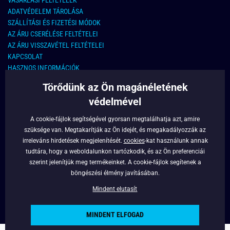
ADATVÉDELEM TÁROLÁSA
SZÁLLÍTÁSI ÉS FIZETÉSI MÓDOK
AZ ÁRU CSERÉLÉSE FELTÉTELEI
AZ ÁRU VISSZAVÉTEL FELTÉTELEI
KAPCSOLAT
HASZNOS INFORMÁCIÓK
Törődünk az Ön magánéletének
KAPCSOLAT
védelmével
E-MAIL CÍM:
info@legyferfi.hu
A cookie-fájlok segítségével gyorsan megtalálhatja azt, amire
szüksége van. Megtakarítják az Ön idejét, és megakadályozzák az
FONTOS INFORMÁCIÓK
irreleváns hirdetések megjelenítését.
cookies
-kat használunk annak
tudtára, hogy a weboldalunkon tartózkodik, és az Ön preferenciái
RÓLUNK
szerint jelenítjük meg termékeinket. A cookie-fájlok segítenek a
BLOG
böngészési élmény javításában.
FACEBOOK
Mindent elutasít
MINDENT ELFOGAD