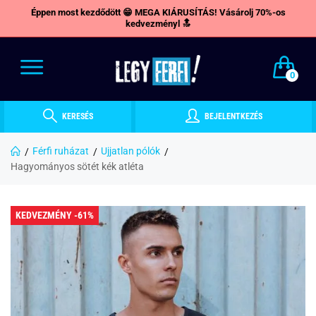
Éppen most kezdődött 😁 MEGA KIÁRUSÍTÁS! Vásárolj 70%-os
kedvezményl 🔝
0
KERESÉS
BEJELENTKEZÉS
Férfi ruházat
Ujjatlan pólók
Hagyományos sötét kék atléta
KEDVEZMÉNY -61%