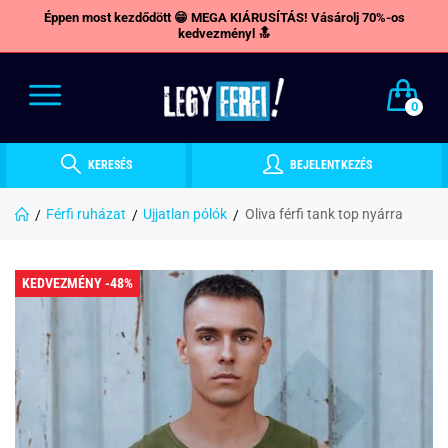
Éppen most kezdődött 😁 MEGA KIÁRUSÍTÁS! Vásárolj 70%-os
kedvezményl 🔝
0
KERESÉS
BEJELENTKEZÉS
Férfi ruházat
Ujjatlan pólók
Oliva férfi tank top nyárra
KEDVEZMÉNY -48%