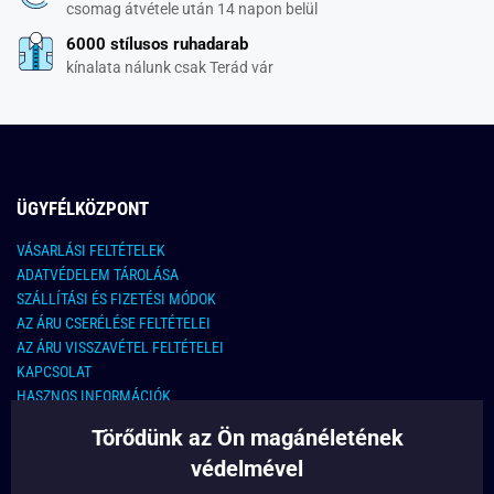
csomag átvétele után 14 napon belül
6000 stílusos ruhadarab
kínalata nálunk csak Terád vár
ÜGYFÉLKÖZPONT
VÁSARLÁSI FELTÉTELEK
ADATVÉDELEM TÁROLÁSA
SZÁLLÍTÁSI ÉS FIZETÉSI MÓDOK
AZ ÁRU CSERÉLÉSE FELTÉTELEI
AZ ÁRU VISSZAVÉTEL FELTÉTELEI
KAPCSOLAT
HASZNOS INFORMÁCIÓK
Törődünk az Ön magánéletének
KAPCSOLAT
védelmével
E-MAIL CÍM: