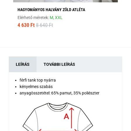
HAGYOMÁNYOS HALVÁNY ZÖLD ATLÉTA
HA
Elérhető méretek:
M,
XXL
Elé
4 630 Ft
8 640 Ft
4 
LEÍRÁS
TOVÁBBI LEÍRÁS
férfi tank top nyárra
kényelmes szabás
anyagösszetétel: 65% pamut, 35% poliészter