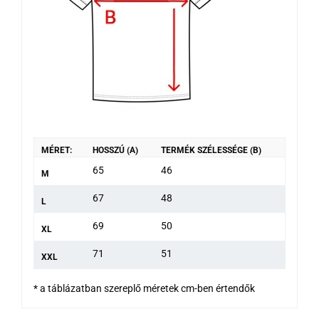
MÉRET:
HOSSZÚ (A)
TERMÉK SZÉLESSÉGE (B)
65
46
M
67
48
L
69
50
XL
71
51
XXL
* a táblázatban szereplő méretek cm-ben értendők