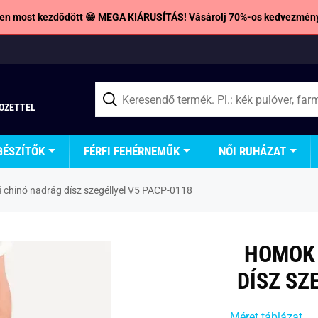
en most kezdődött 😁 MEGA KIÁRUSÍTÁS! Vásárolj 70%-os kedvezmény
TOZETTEL
GÉSZÍTŐK
FÉRFI FEHÉRNEMŰK
NŐI RUHÁZAT
chinó nadrág dísz szegéllyel V5 PACP-0118
HOMOK 
DÍSZ SZ
Méret táblázat