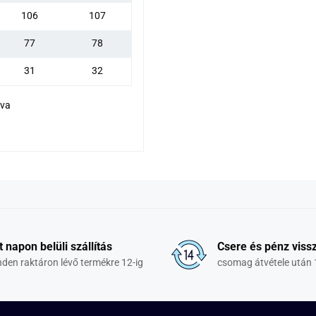
106
107
77
78
31
32
dva
t napon belüli szállítás
Csere és pénz vissz
den raktáron lévő termékre 12-ig
csomag átvétele után 