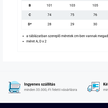
B
101
103
105
C
74
75
76
D*
28
29
30
a táblázatban szereplő méretek cm-ben vannak mega
méret A, D x 2
Ingyenes szállítás
Ké
minden 33.000,-Ft feletti vásárlásra
min