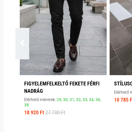
FIGYELEMFELKELTŐ FEKETE FÉRFI
STÍLUS
NADRÁG
Elérhető 
10 785 F
Elérhető méretek:
29,
30,
31,
32,
33,
34,
36,
38
18 920 Ft
27 730 Ft