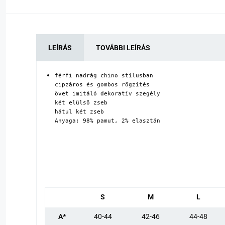
LEÍRÁS
TOVÁBBI LEÍRÁS
férfi nadrág chino stílusban

cipzáros és gombos rögzítés

övet imitáló dekoratív szegély

két elülső zseb

hátul két zseb

Anyaga: 98% pamut, 2% elasztán
S
M
L
A*
40-44
42-46
44-48