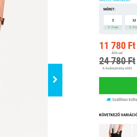
MÉRET:
S
M
3 - 5 nap
3 - 5 
11 780 Ft
ÁFA-val
24 780 Ft
A kedvezmény előtt
Szállítási költ
KÖVETKEZŐ VARIÁCI