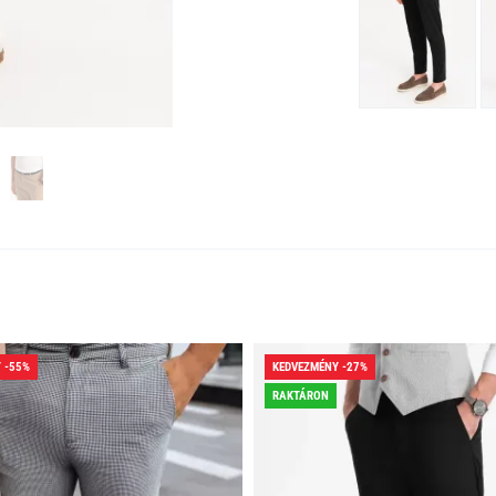
 -55%
KEDVEZMÉNY -27%
RAKTÁRON