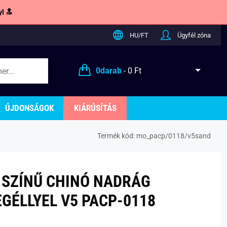
l 🔝
HU/FT
Ügyfél zóna
0
darab
-
0 Ft
ÚJDONSÁGOK
KIÁRÚSÍTÁS
Termék kód:
mo_pacp/0118/v5sand
SZÍNŰ CHINÓ NADRÁG
EGÉLLYEL V5 PACP-0118