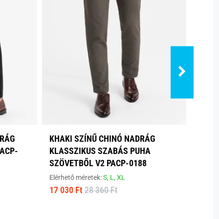
DRÁG
KHAKI SZÍNŰ CHINÓ NADRÁG
ELEG
ACP-
KLASSZIKUS SZABÁS PUHA
NADR
SZÖVETBŐL V2 PACP-0188
PACP
Elérhető méretek:
S,
L,
XL
Elérhe
17 030 Ft
28 360 Ft
20 14