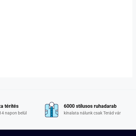
a térítés
6000 stílusos ruhadarab
14 napon belül
kínalata nálunk csak Terád vár