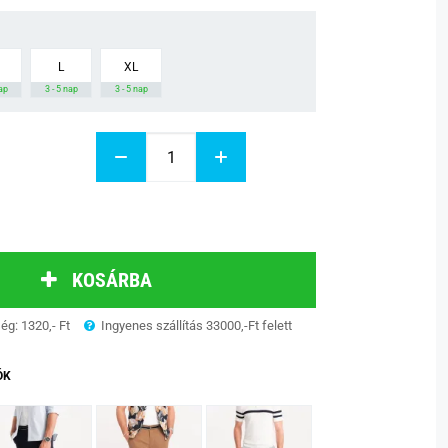
L
XL
nap
3 - 5 nap
3 - 5 nap
KOSÁRBA
ség: 1320,- Ft
Ingyenes szállítás 33000,-Ft felett
ÓK