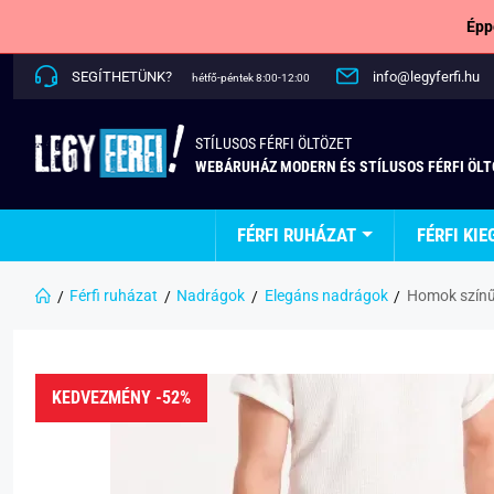
Épp
SEGÍTHETÜNK?
info@legyferfi.hu
hétfő-péntek 8:00-12:00
STÍLUSOS FÉRFI ÖLTÖZET
WEBÁRUHÁZ MODERN ÉS STÍLUSOS FÉRFI ÖL
FÉRFI RUHÁZAT
FÉRFI KIE
Férfi ruházat
Nadrágok
Elegáns nadrágok
Homok színű 
KEDVEZMÉNY -52%