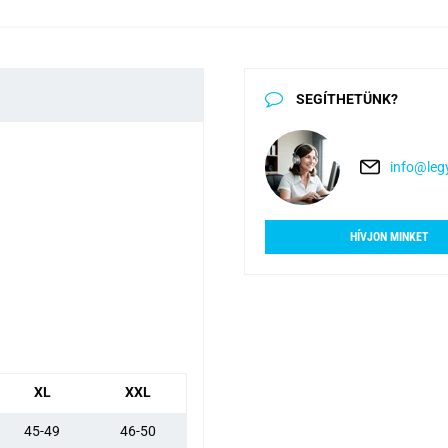
SEGÍTHETÜNK?
info@legy
HÍVJON MINKET
XL
XXL
45-49
46-50