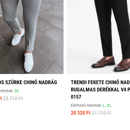
OS SZÜRKE CHINÓ NADRÁG
TRENDI FEKETE CHINÓ NA
RUGALMAS DERÉKKAL V4 P
méretek:
30
0157
t
23 710 Ft
Elérhető méretek:
L,
XL
20 320 Ft
27 710 Ft