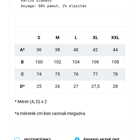
karcsú szabású

Anyaga: 98% pamut, 2% elasztán
S
M
L
XL
XXL
A*
36
38
40
42
44
B
100
102
104
106
108
C
74
75
76
77
78
D*
25
26
27
27,5
28
* Méret (A, D) x 2
*a méretek cm-ben vannak megadva