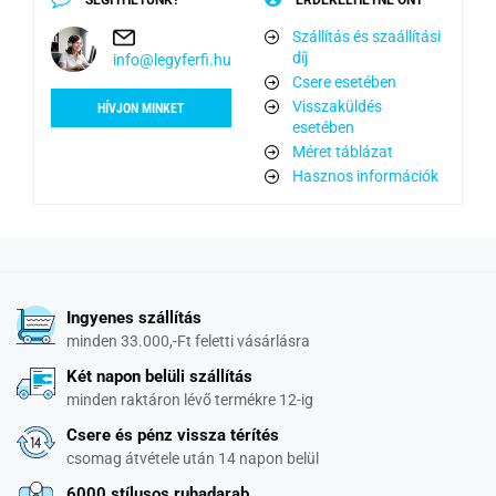
SEGÍTHETÜNK?
ÉRDEKELHETNÉ ÖNT
Szállítás és szaállítási
díj
info@legyferfi.hu
Csere esetében
Visszaküldés
HÍVJON MINKET
esetében
Méret táblázat
Hasznos információk
Ingyenes szállítás
minden 33.000,-Ft feletti vásárlásra
Két napon belüli szállítás
minden raktáron lévő termékre 12-ig
Csere és pénz vissza térítés
csomag átvétele után 14 napon belül
6000 stílusos ruhadarab