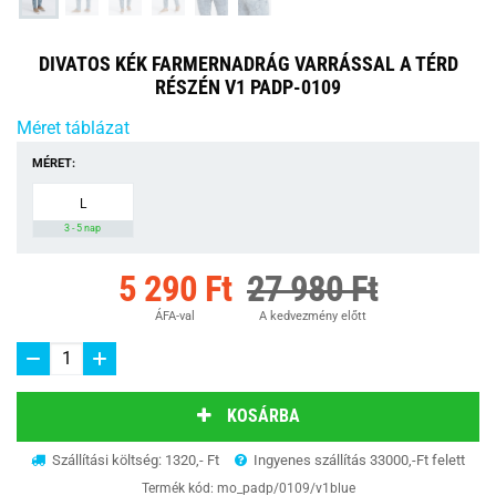
DIVATOS KÉK FARMERNADRÁG VARRÁSSAL A TÉRD
RÉSZÉN V1 PADP-0109
Méret táblázat
MÉRET:
L
3 - 5 nap
5 290 Ft
27 980 Ft
ÁFA-val
A kedvezmény előtt
KOSÁRBA
Szállítási költség: 1320,- Ft
Ingyenes szállítás 33000,-Ft felett
Termék kód:
mo_padp/0109/v1blue