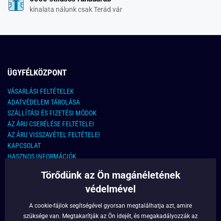
kínalata nálunk csak Terád vár
ÜGYFÉLKÖZPONT
VÁSARLÁSI FELTÉTELEK
ADATVÉDELEM TÁROLÁSA
SZÁLLÍTÁSI ÉS FIZETÉSI MÓDOK
AZ ÁRU CSERÉLÉSE FELTÉTELEI
AZ ÁRU VISSZAVÉTEL FELTÉTELEI
KAPCSOLAT
HASZNOS INFORMÁCIÓK
Törődünk az Ön magánéletének
KAPCSOLAT
védelmével
E-MAIL CÍM:
info@legyferfi.hu
A cookie-fájlok segítségével gyorsan megtalálhatja azt, amire
szüksége van. Megtakarítják az Ön idejét, és megakadályozzák az
FONTOS INFORMÁCIÓK