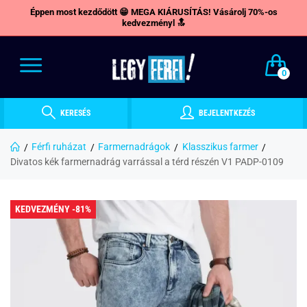
Éppen most kezdődött 😁 MEGA KIÁRUSÍTÁS! Vásárolj 70%-os
kedvezményl 🔝
0
KERESÉS
BEJELENTKEZÉS
Férfi ruházat
Farmernadrágok
Klasszikus farmer
Divatos kék farmernadrág varrással a térd részén V1 PADP-0109
KEDVEZMÉNY -81%