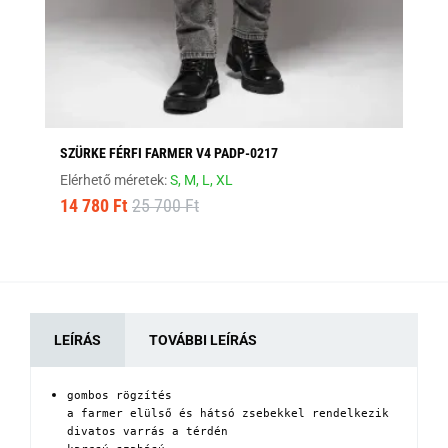
SZÜRKE FÉRFI FARMER V4 PADP-0217
FE
Elérhető méretek:
S,
M,
L,
XL
Elé
14 780 Ft
25 700 Ft
17
LEÍRÁS
TOVÁBBI LEÍRÁS
gombos rögzítés

a farmer elülső és hátsó zsebekkel rendelkezik 

divatos varrás a térdén
