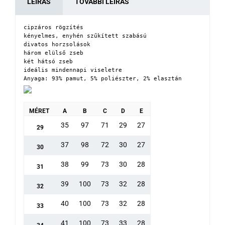
LEÍRÁS
TOVÁBBI LEÍRÁS
cipzáros rögzítés

kényelmes, enyhén szűkített szabású

divatos horzsolások

három elülső zseb

két hátsó zseb

ideális mindennapi viseletre

Anyaga: 93% pamut, 5% poliészter, 2% elasztán
MÉRET
A
B
C
D
E
35
97
71
29
27
29
37
98
72
30
27
30
38
99
73
30
28
31
39
100
73
32
28
32
40
100
73
32
28
33
41
100
73
33
28