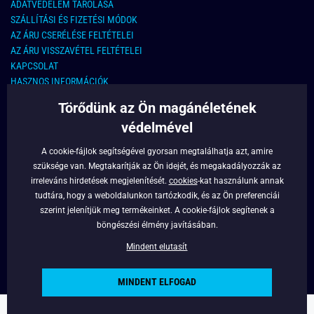
ADATVÉDELEM TÁROLÁSA
SZÁLLÍTÁSI ÉS FIZETÉSI MÓDOK
AZ ÁRU CSERÉLÉSE FELTÉTELEI
AZ ÁRU VISSZAVÉTEL FELTÉTELEI
KAPCSOLAT
HASZNOS INFORMÁCIÓK
Törődünk az Ön magánéletének
KAPCSOLAT
védelmével
E-MAIL CÍM:
info@legyferfi.hu
A cookie-fájlok segítségével gyorsan megtalálhatja azt, amire
szüksége van. Megtakarítják az Ön idejét, és megakadályozzák az
FONTOS INFORMÁCIÓK
irreleváns hirdetések megjelenítését.
cookies
-kat használunk annak
tudtára, hogy a weboldalunkon tartózkodik, és az Ön preferenciái
RÓLUNK
szerint jelenítjük meg termékeinket. A cookie-fájlok segítenek a
BLOG
böngészési élmény javításában.
FACEBOOK
Mindent elutasít
MINDENT ELFOGAD
Copyright © 2022 - Legyferfi.hu