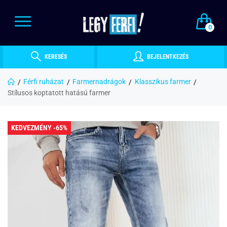
0
KERESÉS
BEJELENTKEZÉS
Férfi ruházat
Farmernadrágok
Klasszikus farmer
Stílusos koptatott hatású farmer
KEDVEZMÉNY -65%