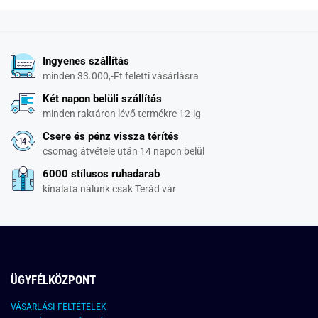
Ingyenes szállítás
minden 33.000,-Ft feletti vásárlásra
Két napon belüli szállítás
minden raktáron lévő termékre 12-ig
Csere és pénz vissza térítés
csomag átvétele után 14 napon belül
6000 stílusos ruhadarab
kínalata nálunk csak Terád vár
ÜGYFÉLKÖZPONT
VÁSARLÁSI FELTÉTELEK