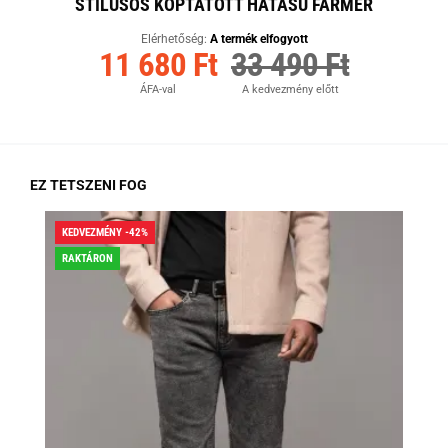
STÍLUSOS KOPTATOTT HATÁSÚ FARMER
Elérhetőség:
A termék elfogyott
11 680 Ft
33 490 Ft
ÁFA-val
A kedvezmény előtt
EZ TETSZENI FOG
KEDVEZMÉNY -42%
KED
RAKTÁRON
RA