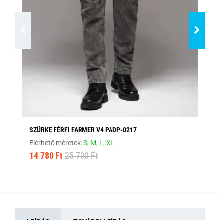
SZÜRKE FÉRFI FARMER V4 PADP-0217
FE
Elérhető méretek:
S,
M,
L,
XL
Elé
14 780 Ft
25 700 Ft
17