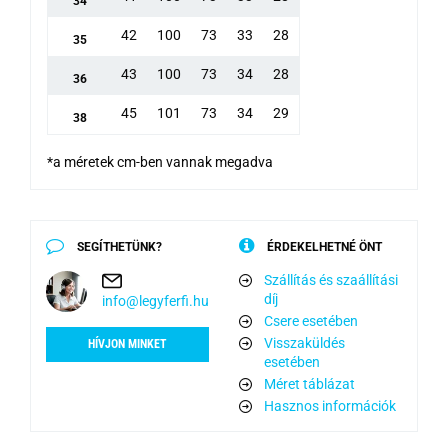
34
42
100
73
33
28
35
43
100
73
34
28
36
45
101
73
34
29
38
*a méretek cm-ben vannak megadva
SEGÍTHETÜNK?
ÉRDEKELHETNÉ ÖNT
Szállítás és szaállítási
díj
info@legyferfi.hu
Csere esetében
Visszaküldés
HÍVJON MINKET
esetében
Méret táblázat
Hasznos információk