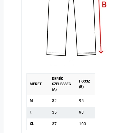
DERÉK
HOSSZ
MÉRET
SZÉLESSÉG
(B)
(A)
32
95
M
35
98
L
37
100
XL