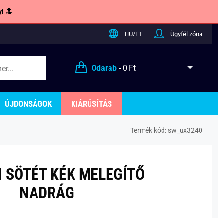
l 🔝
HU/FT
Ügyfél zóna
0
darab
-
0 Ft
ÚJDONSÁGOK
KIÁRÚSÍTÁS
Termék kód:
sw_ux3240
I SÖTÉT KÉK MELEGÍTŐ
NADRÁG