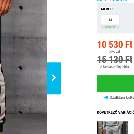
MÉRET:
M
raktáron
10 530 Ft
ÁFA-val
15 130 Ft
A kedvezmény előtt
Szállítási költ
KÖVETKEZŐ VARIÁCI