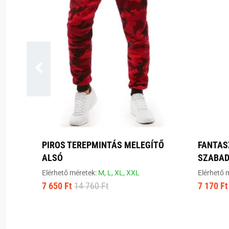
PIROS TEREPMINTÁS MELEGÍTŐ
FANTAS
ALSÓ
SZABAD
Elérhető méretek:
M,
L,
XL,
XXL
Elérhető 
7 650 Ft
14 760 Ft
7 170 Ft