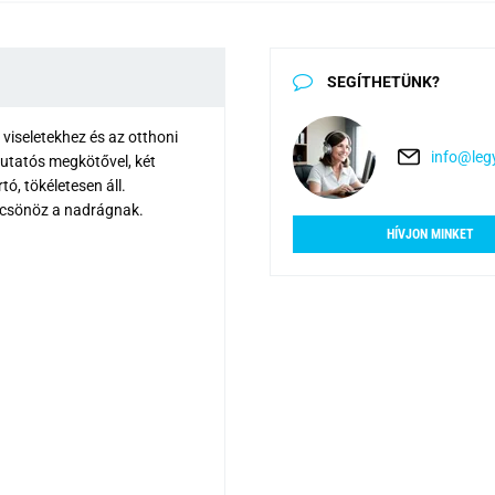
SEGÍTHETÜNK?
viseletekhez és az otthoni
info@legy
utatós megkötővel, két
ó, tökéletesen áll.
kölcsönöz a nadrágnak.
HÍVJON MINKET