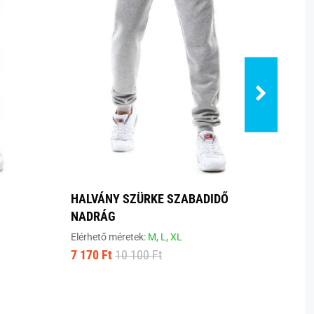
HALVÁNY SZÜRKE SZABADIDŐ
KLAS
NADRÁG
NAD
Elérhető méretek:
M,
L,
XL
Elérhe
7 170 Ft
10 100 Ft
7 500