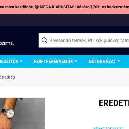
en most kezdődött 😁 MEGA KIÁRUSÍTÁS! Vásárolj 70%-os kedvezmény
TOZETTEL
GÉSZÍTŐK
FÉRFI FEHÉRNEMŰK
NŐI RUHÁZAT
tő nadrág
EREDET
Méret táblázat