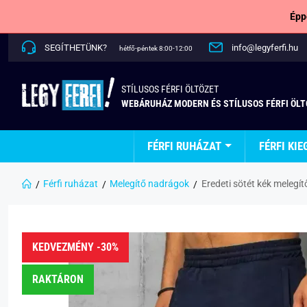
Épp
SEGÍTHETÜNK?
info@legyferfi.hu
hétfő-péntek 8:00-12:00
STÍLUSOS FÉRFI ÖLTÖZET
WEBÁRUHÁZ MODERN ÉS STÍLUSOS FÉRFI ÖL
FÉRFI RUHÁZAT
FÉRFI KIE
Férfi ruházat
Melegítő nadrágok
Eredeti sötét kék melegí
KEDVEZMÉNY -30%
RAKTÁRON