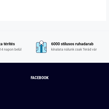
a térítés
6000 stílusos ruhadarab
14 napon belül
kínalata nálunk csak Terád vár
FACEBOOK