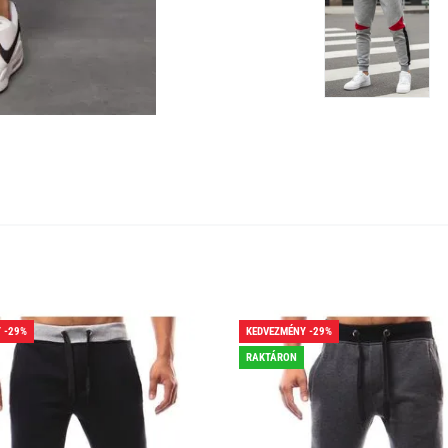
 -29%
KEDVEZMÉNY -29%
RAKTÁRON