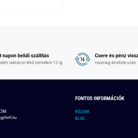
t napon belüli szállítás
Csere és pénz vissz
den raktáron lévő termékre 12-ig
csomag átvétele után 
FONTOS INFORMÁCIÓK
CÍM:
RÓLUNK
gyferfi.hu
BLOG