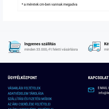
* a méretek cm-ben vannak megadva
Ingyenes szállítás
Ké
minden 33.000,-Ft feletti vásárlásra
min
ÜGYFÉLKÖZPONT
KAPCSOLAT
E-MAIL 
VÁSARLÁSI FELTÉTELEK
info@le
ADATVÉDELEM TÁROLÁSA
SZÁLLÍTÁSI ÉS FIZETÉSI MÓDOK
AZ ÁRU CSERÉLÉSE FELTÉTELEI