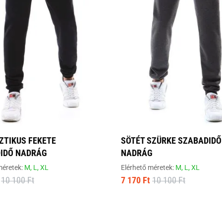
ZTIKUS FEKETE
SÖTÉT SZÜRKE SZABADIDŐ
IDŐ NADRÁG
NADRÁG
méretek:
M,
L,
XL
Elérhető méretek:
M,
L,
XL
10 100 Ft
7 170 Ft
10 100 Ft