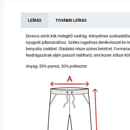
LEÍRÁS
TOVÁBBI LEÍRÁS
Divatos sötét kék melegítő nadrág. Kényelmes szabadidős 
nyugodt pillanatokhoz. Széles rugalmas derékrésszel és m
benyulós zsebbel. Oladalsó része színes betéttel. Formatart
Nadrágszárak alján passzé található, ami lezser stílust 
Anyag: 50% pamut, 50% polieszter