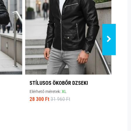
STÍLUSOS ÖKOBŐR DZSEKI
STÍL
Elérhető méretek:
XL
Elérhe
28 300 Ft
31 960 Ft
33 25