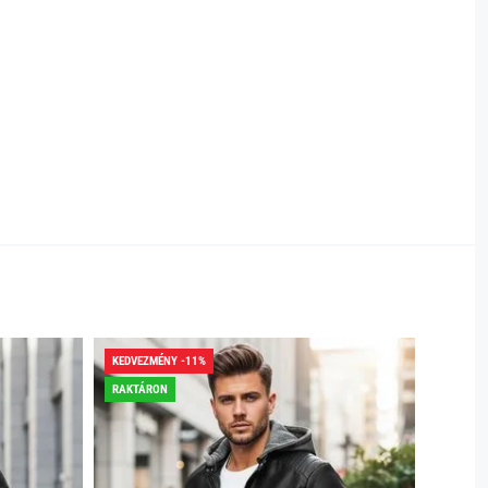
KEDVEZMÉNY -11%
KEDVEZ
RAKTÁRON
INGYENE
RAKTÁR