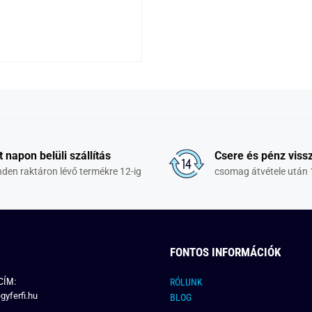
t napon belüli szállítás
Csere és pénz vissz
den raktáron lévő termékre 12-ig
csomag átvétele után 
FONTOS INFORMÁCIÓK
CÍM:
RÓLUNK
gyferfi.hu
BLOG