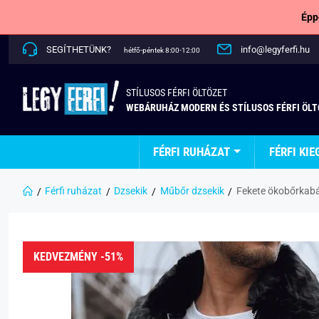
Épp
SEGÍTHETÜNK?
info@legyferfi.hu
hétfő-péntek 8:00-12:00
STÍLUSOS FÉRFI ÖLTÖZET
WEBÁRUHÁZ MODERN ÉS STÍLUSOS FÉRFI ÖL
FÉRFI RUHÁZAT
FÉRFI KIE
Férfi ruházat
Dzsekik
Műbőr dzsekik
Fekete ökobőrkabát
KEDVEZMÉNY -51%