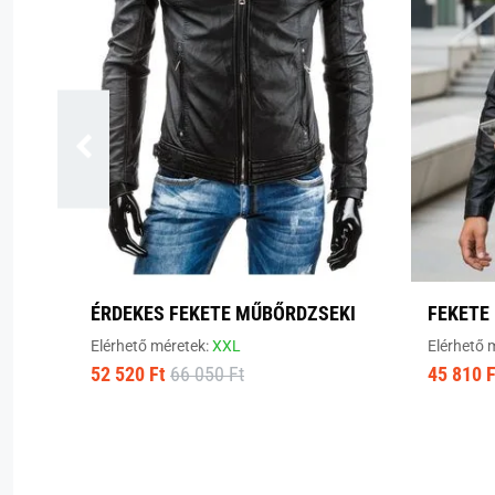
ÉRDEKES FEKETE MŰBŐRDZSEKI
FEKETE
Elérhető méretek:
XXL
Elérhető 
52 520 Ft
66 050 Ft
45 810 F