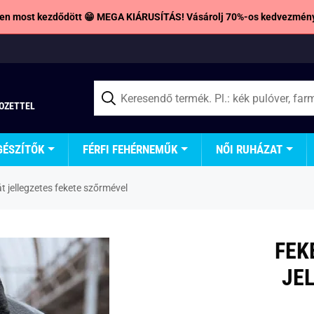
en most kezdődött 😁 MEGA KIÁRUSÍTÁS! Vásárolj 70%-os kedvezmény
TOZETTEL
GÉSZÍTŐK
FÉRFI FEHÉRNEMŰK
NŐI RUHÁZAT
 jellegzetes fekete szőrmével
FEK
JE