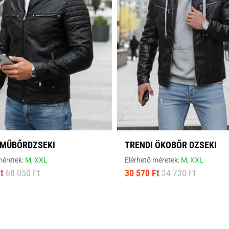
 MŰBŐRDZSEKI
TRENDI ÖKOBŐR DZSEKI
méretek:
M,
XXL
Elérhető méretek:
M,
XXL
t
68 050 Ft
30 570 Ft
34 730 Ft