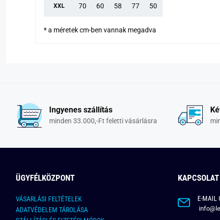
70
60
58
77
50
XXL
* a méretek cm-ben vannak megadva
Ingyenes szállítás
Ké
minden 33.000,-Ft feletti vásárlásra
min
ÜGYFÉLKÖZPONT
KAPCSOLAT
E-MAIL 
VÁSARLÁSI FELTÉTELEK
info@le
ADATVÉDELEM TÁROLÁSA