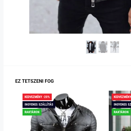
EZ TETSZENI FOG
KEDVEZMÉNY -20%
KEDVEZMÉNY
INGYENES SZÁLLÍTÁS
INGYENES S
RAKTÁRON
RAKTÁRON