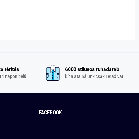
a térítés
6000 stílusos ruhadarab
14 napon belül
kínalata nálunk csak Terád vár
FACEBOOK