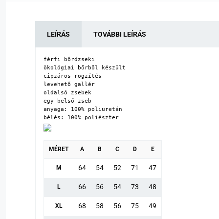
LEÍRÁS
TOVÁBBI LEÍRÁS
férfi bőrdzseki 

ökológiai bőrből készült

cipzáros rögzítés

levehető gallér 

oldalsó zsebek

egy belső zseb

anyaga: 100% poliuretán

bélés: 100% poliészter
MÉRET
A
B
C
D
E
64
54
52
71
47
M
66
56
54
73
48
L
68
58
56
75
49
XL