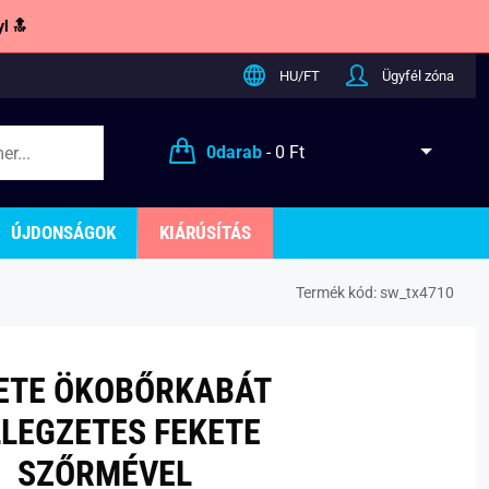
l 🔝
HU/FT
Ügyfél zóna
0
darab
-
0 Ft
ÚJDONSÁGOK
KIÁRÚSÍTÁS
Termék kód:
sw_tx4710
ETE ÖKOBŐRKABÁT
LLEGZETES FEKETE
SZŐRMÉVEL