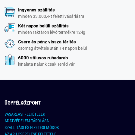
Ingyenes szállítás
minden 33.000,-Ft feletti vásárlásra
Két napon belüli szállítás
minden raktáron lévő termékre 12-ig
Csere és pénz vissza térítés
csomag átvétele után 14 napon belül
6000 stílusos ruhadarab
kínalata nálunk csak Terád vár
ÜGYFÉLKÖZPONT
VÁSARLÁSI FELTÉTELEK
ADATVÉDELEM TÁROLÁSA
SZÁLLÍTÁSI ÉS FIZETÉSI MÓDOK
AZ ÁRU CSERÉLÉSE FELTÉTELEI