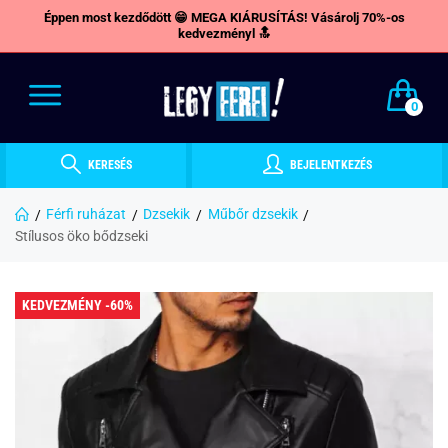
Éppen most kezdődött 😁 MEGA KIÁRUSÍTÁS! Vásárolj 70%-os
kedvezményl 🔝
0
KERESÉS
BEJELENTKEZÉS
Férfi ruházat
Dzsekik
Műbőr dzsekik
Stílusos öko bődzseki
KEDVEZMÉNY -60%