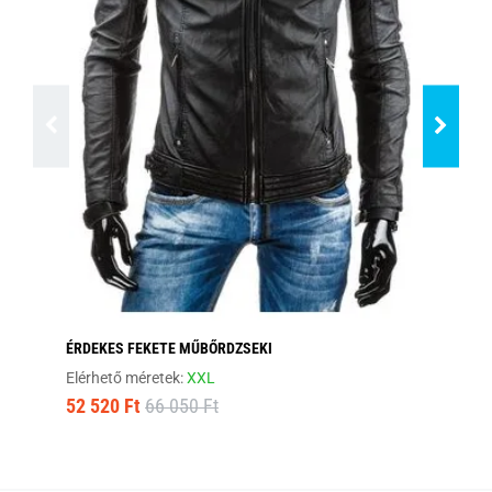
ÉRDEKES FEKETE MŰBŐRDZSEKI
FE
Elérhető méretek:
XXL
Elé
52 520 Ft
66 050 Ft
45