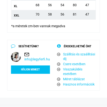
68
56
54
80
47
XL
70
58
56
81
47
XXL
*a méretek cm-ben vannak megadva
SEGÍTHETÜNK?
ÉRDEKELHETNÉ ÖNT
Szállítás és szaállítási
díj
info@legyferfi.hu
Csere esetében
Visszaküldés
HÍVJON MINKET
esetében
Méret táblázat
Hasznos információk