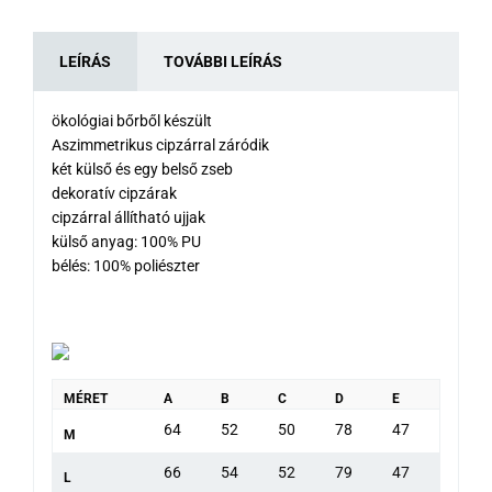
LEÍRÁS
TOVÁBBI LEÍRÁS
ökológiai bőrből készült
Aszimmetrikus cipzárral záródik
két külső és egy belső zseb
dekoratív cipzárak
cipzárral állítható ujjak
külső anyag: 100% PU
bélés: 100% poliészter
MÉRET
A
B
C
D
E
64
52
50
78
47
M
66
54
52
79
47
L