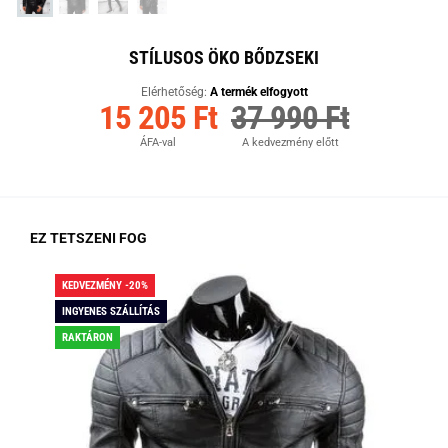
STÍLUSOS ÖKO BŐDZSEKI
Elérhetőség:
A termék elfogyott
15 205 Ft
37 990 Ft
ÁFA-val
A kedvezmény előtt
EZ TETSZENI FOG
KEDVEZMÉNY -20%
KED
INGYENES SZÁLLÍTÁS
ING
RAKTÁRON
RA