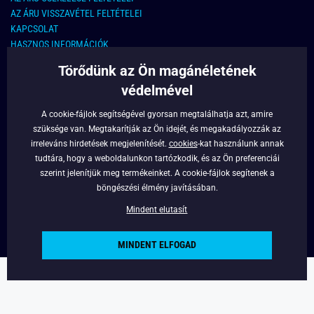
AZ ÁRU VISSZAVÉTEL FELTÉTELEI
KAPCSOLAT
HASZNOS INFORMÁCIÓK
Törődünk az Ön magánéletének
KAPCSOLAT
védelmével
E-MAIL CÍM:
info@legyferfi.hu
A cookie-fájlok segítségével gyorsan megtalálhatja azt, amire
szüksége van. Megtakarítják az Ön idejét, és megakadályozzák az
FONTOS INFORMÁCIÓK
irreleváns hirdetések megjelenítését.
cookies
-kat használunk annak
tudtára, hogy a weboldalunkon tartózkodik, és az Ön preferenciái
RÓLUNK
szerint jelenítjük meg termékeinket. A cookie-fájlok segítenek a
BLOG
böngészési élmény javításában.
FACEBOOK
Mindent elutasít
MINDENT ELFOGAD
Copyright © 2022 - Legyferfi.hu
Powered by
Simplia.cz
.