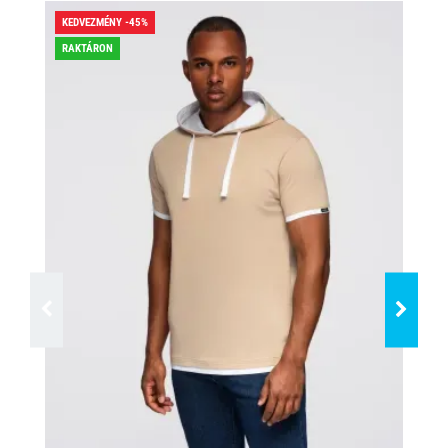
KEDVEZMÉNY -45%
KED
RAKTÁRON
RA