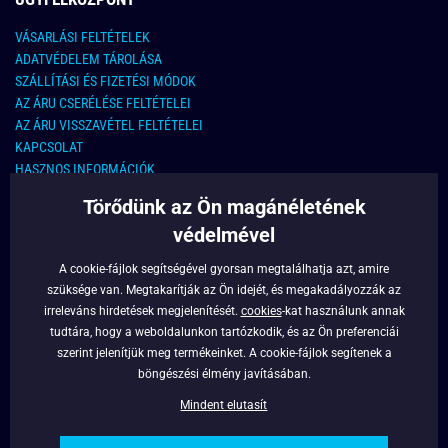
VÁSARLÁSI FELTÉTELEK
ADATVÉDELEM TÁROLÁSA
SZÁLLÍTÁSI ÉS FIZETÉSI MÓDOK
AZ ÁRU CSERÉLÉSE FELTÉTELEI
AZ ÁRU VISSZAVÉTEL FELTÉTELEI
KAPCSOLAT
HASZNOS INFORMÁCIÓK
Törődünk az Ön magánéletének
KAPCSOLAT
védelmével
E-MAIL CÍM:
info@legyferfi.hu
A cookie-fájlok segítségével gyorsan megtalálhatja azt, amire
szüksége van. Megtakarítják az Ön idejét, és megakadályozzák az
FONTOS INFORMÁCIÓK
irreleváns hirdetések megjelenítését.
cookies
-kat használunk annak
tudtára, hogy a weboldalunkon tartózkodik, és az Ön preferenciái
RÓLUNK
szerint jelenítjük meg termékeinket. A cookie-fájlok segítenek a
BLOG
böngészési élmény javításában.
FACEBOOK
Mindent elutasít