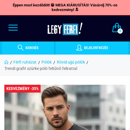
Éppen most kezdődött 😁 MEGA KIÁRUSÍTÁS! Vásárolj 70%-os
kedvezményl 🔝
0
KERESÉS
BEJELENTKEZÉS
Férfi ruházat
Pólók
Rövid ujjú pólók
Trendi grafit szürke póló feltűnő felirattal
KEDVEZMÉNY -35%