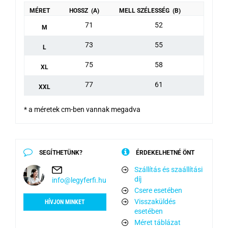
MÉRET
HOSSZ (A)
MELL SZÉLESSÉG (B)
71
52
M
73
55
L
75
58
XL
77
61
XXL
* a méretek cm-ben vannak megadva
SEGÍTHETÜNK?
ÉRDEKELHETNÉ ÖNT
Szállítás és szaállítási
díj
info@legyferfi.hu
Csere esetében
Visszaküldés
HÍVJON MINKET
esetében
Méret táblázat