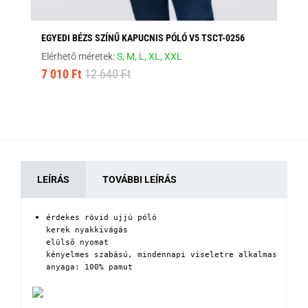
EGYEDI BÉZS SZÍNŰ KAPUCNIS PÓLÓ V5 TSCT-0256
FE
Elérhető méretek:
S,
M,
L,
XL,
XXL
Elé
7 010 Ft
12 640 Ft
8 
LEÍRÁS
TOVÁBBI LEÍRÁS
érdekes rövid ujjú póló

kerek nyakkivágás

elülső nyomat

kényelmes szabású, mindennapi viseletre alkalmas

anyaga: 100% pamut