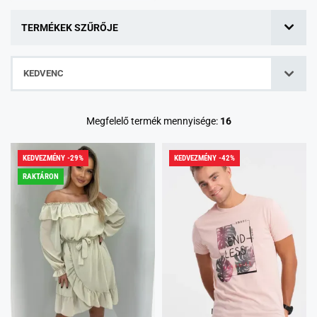
TERMÉKEK SZŰRŐJE
KEDVENC
Megfelelő termék mennyisége:
16
KEDVEZMÉNY -29%
KEDVEZMÉNY -42%
RAKTÁRON