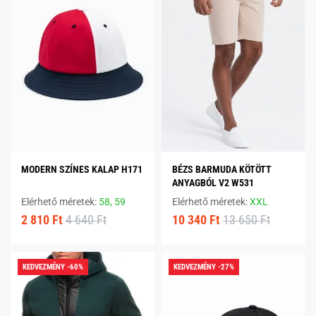
MODERN SZÍNES KALAP H171
BÉZS BARMUDA KÖTÖTT
ANYAGBÓL V2 W531
Elérhető méretek:
58,
59
Elérhető méretek:
XXL
2 810 Ft
4 640 Ft
10 340 Ft
13 650 Ft
KEDVEZMÉNY -60%
KEDVEZMÉNY -27%