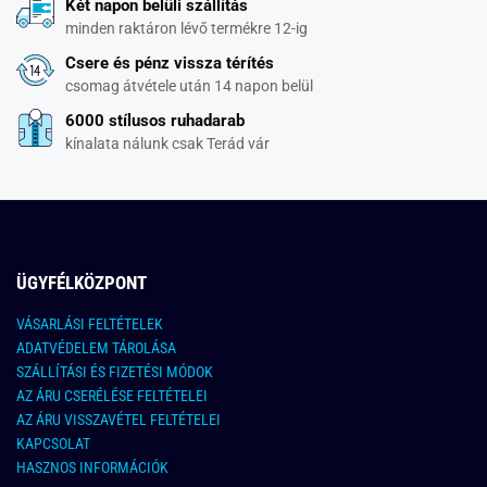
Két napon belüli szállítás
minden raktáron lévő termékre 12-ig
Csere és pénz vissza térítés
csomag átvétele után 14 napon belül
6000 stílusos ruhadarab
kínalata nálunk csak Terád vár
ÜGYFÉLKÖZPONT
VÁSARLÁSI FELTÉTELEK
ADATVÉDELEM TÁROLÁSA
SZÁLLÍTÁSI ÉS FIZETÉSI MÓDOK
AZ ÁRU CSERÉLÉSE FELTÉTELEI
AZ ÁRU VISSZAVÉTEL FELTÉTELEI
KAPCSOLAT
HASZNOS INFORMÁCIÓK