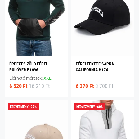
ÉRDEKES ZÖLD FÉRFI
FÉRFI FEKETE SAPKA
PULÓVER B1696
CALIFORNIA H174
Elérhető méretek:
XXL
6 520 Ft
16 210 Ft
6 370 Ft
8 700 Ft
KEDVEZMÉNY -27%
KEDVEZMÉNY -60%