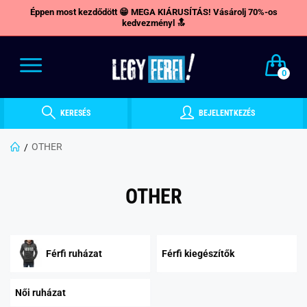
Éppen most kezdődött 😁 MEGA KIÁRUSÍTÁS! Vásárolj 70%-os
kedvezményl 🔝
0
KERESÉS
BEJELENTKEZÉS
OTHER
OTHER
Férfi ruházat
Férfi kiegészítők
Női ruházat