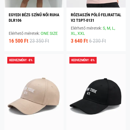
EGYEDI BÉZS SZÍNŰ NŐI RUHA
RÓZSASZÍN PÓLÓ FELIRATTAL
DLR106
V2 TSPT-0131
Elérhető méretek:
S,
M,
L,
Elérhető méretek:
ONE SIZE
XL,
XXL
16 500 Ft
23 350 Ft
3 640 Ft
6 230 Ft
KEDVEZMÉNY -8%
KEDVEZMÉNY -8%